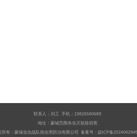
联系人：刘工 手机：19826580689
地址：蒙城范围杀虫灭鼠除四害
权所有：蒙城虫虫战队病虫害防治有限公司 备案号：
皖ICP备202406294